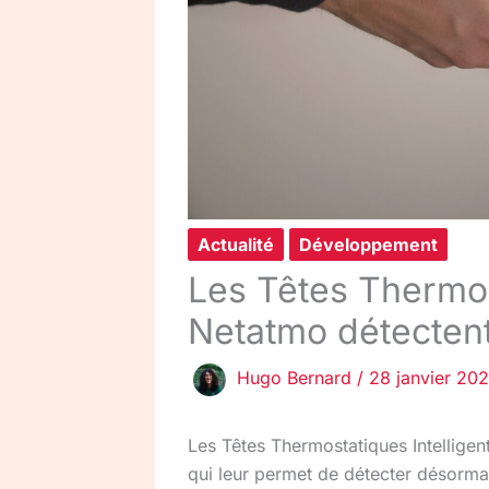
Actualité
Développement
Les Têtes Thermos
Netatmo détectent
Hugo Bernard
/
28 janvier 20
Les Têtes Thermostatiques Intellige
qui leur permet de détecter désormais