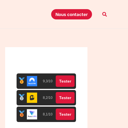
Recherche
Nous contacter
Top 3 meilleurs VPN
Tester
9,3/10
Tester
8,2/10
Tester
8,1/10