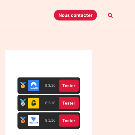
Recherche
Nous contacter
Top 3 meilleurs VPN
Tester
9,3/10
Tester
8,2/10
Tester
8,1/10