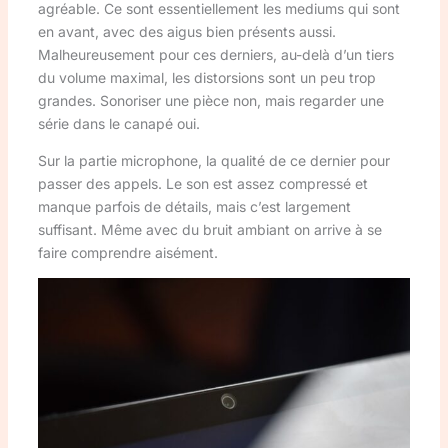
agréable. Ce sont essentiellement les mediums qui sont
en avant, avec des aigus bien présents aussi.
Malheureusement pour ces derniers, au-delà d’un tiers
du volume maximal, les distorsions sont un peu trop
grandes. Sonoriser une pièce non, mais regarder une
série dans le canapé oui.
Sur la partie microphone, la qualité de ce dernier pour
passer des appels. Le son est assez compressé et
manque parfois de détails, mais c’est largement
suffisant. Même avec du bruit ambiant on arrive à se
faire comprendre aisément.