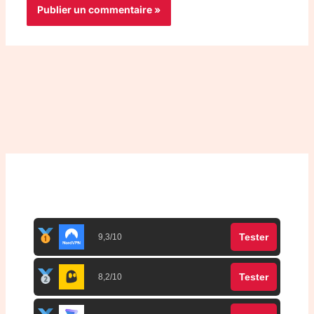
Top 3 meilleurs VPN
Tester
9,3/10
Tester
8,2/10