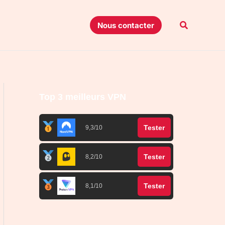
Recherche
Nous contacter
Top 3 meilleurs VPN
Tester
9,3/10
Tester
8,2/10
Tester
8,1/10