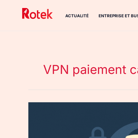
Aller
au
ACTUALITÉ
ENTREPRISE ET BU
contenu
VPN paiement c
Mullvad
VPN
:
test