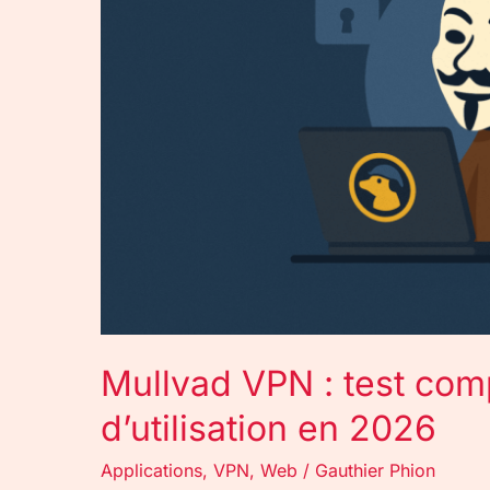
complet,
avis
et
guide
d’utilisation
en
2026
Mullvad VPN : test comp
d’utilisation en 2026
Applications
,
VPN
,
Web
/
Gauthier Phion