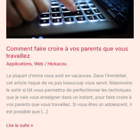
vous
travaillez
Comment faire croire à vos parents que vous
travaillez
Applications
,
Web
/
Hickacou
La plupart d’entre nous sont en vacances. Dans l’immédiat,
cet article risque de ne pas beaucoup vous servir. Néanmoins
le sortir si tôt vous permettra de perfectionner les techniques
que je vais vous enseigner dans un instant, pour faire croire à
vos parents que vous travaillez. Si vous êtes un adolescent, il
est possible que […]
Lire la suite »