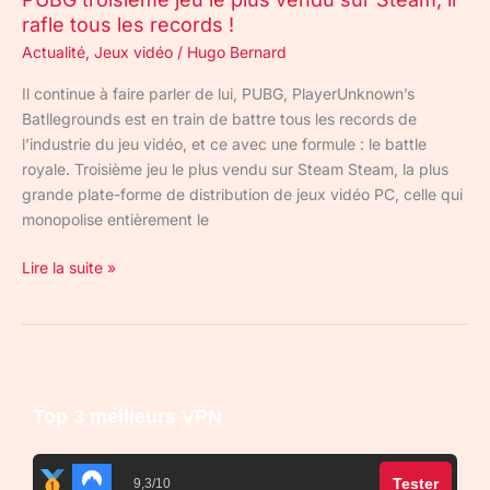
!
rafle tous les records !
Actualité
,
Jeux vidéo
/
Hugo Bernard
Il continue à faire parler de lui, PUBG, PlayerUnknown’s
Batllegrounds est en train de battre tous les records de
l’industrie du jeu vidéo, et ce avec une formule : le battle
royale. Troisième jeu le plus vendu sur Steam Steam, la plus
grande plate-forme de distribution de jeux vidéo PC, celle qui
monopolise entièrement le
Lire la suite »
Top 3 meilleurs VPN
Tester
9,3/10