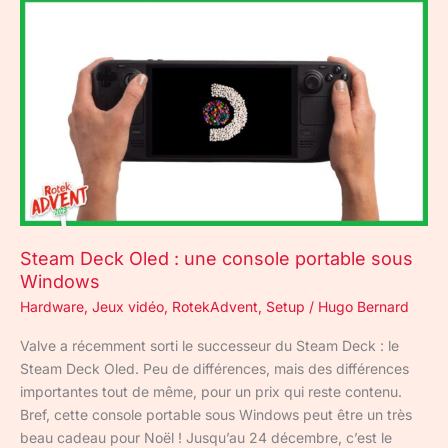
Steam
Deck
Oled
:
une
console
portable
sous
Windows
Steam Deck Oled : une console portable sous
Windows
Hardware
,
Jeux vidéo
,
RotekAdvent
,
Setup
/
Hugo Bernard
Valve a récemment sorti le successeur du Steam Deck : le
Steam Deck Oled. Peu de différences, mais des différences
importantes tout de même, pour un prix qui reste contenu.
Bref, cette console portable sous Windows peut être un très
beau cadeau pour Noël ! Jusqu’au 24 décembre, c’est le