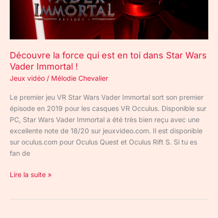
dans
Star
Wars
Vader
Découvre la force qui est en toi dans Star Wars
Immortal
Vader Immortal !
!
Jeux vidéo
/
Mélodie Chevalier
Le premier jeu VR Star Wars Vader Immortal sort son premier
épisode en 2019 pour les casques VR Occulus. Disponible sur
PC, Star Wars Vader Immortal a été très bien reçu avec une
excellente note de 18/20 sur jeuxvideo.com. Il est disponible
sur oculus.com pour Oculus Quest et Oculus Rift S. Si tu es
fan de
Lire la suite »