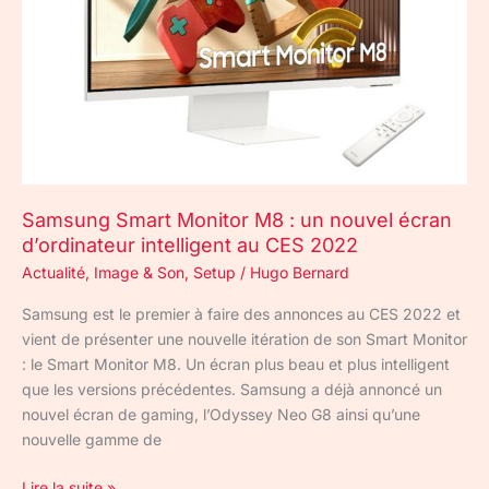
écran
d’ordinateur
intelligent
au
CES
2022
Samsung Smart Monitor M8 : un nouvel écran
d’ordinateur intelligent au CES 2022
Actualité
,
Image & Son
,
Setup
/
Hugo Bernard
Samsung est le premier à faire des annonces au CES 2022 et
vient de présenter une nouvelle itération de son Smart Monitor
: le Smart Monitor M8. Un écran plus beau et plus intelligent
que les versions précédentes. Samsung a déjà annoncé un
nouvel écran de gaming, l’Odyssey Neo G8 ainsi qu’une
nouvelle gamme de
Lire la suite »