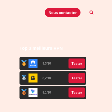
Recherche
Nous contacter
Top 3 meilleurs VPN
Tester
9,3/10
Tester
8,2/10
Tester
8,1/10