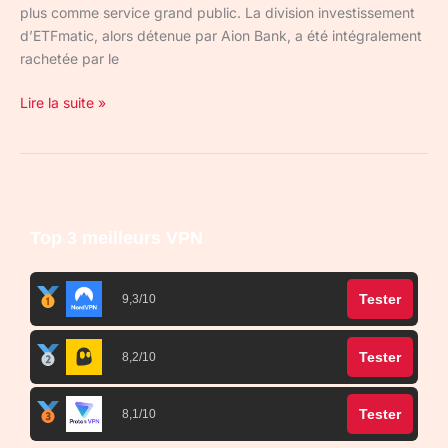
plus comme service grand public. La division investissement
d’ETFmatic, alors détenue par Aion Bank, a été intégralement
rachetée par le
Lire la suite »
Top 3 meilleurs VPN
Tester
9,3/10
Tester
8,2/10
Tester
8,1/10