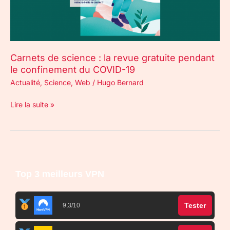
pendant
le
confinement
du
Carnets de science : la revue gratuite pendant
COVID-
le confinement du COVID-19
19
Actualité
,
Science
,
Web
/
Hugo Bernard
Lire la suite »
Top 3 meilleurs VPN
Tester
9,3/10