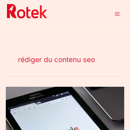
Aller
au
contenu
rédiger du contenu seo
Comment
rédiger
du
contenu
SEO
?