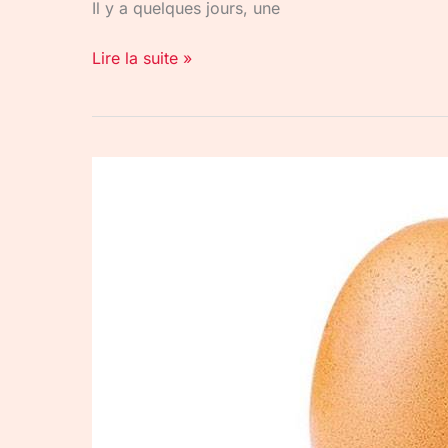
Il y a quelques jours, une
Lire la suite »
World
Record
Egg
:
la
photo
la
plus
likée
sur
Instagram