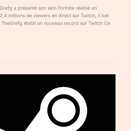
refg a présenté son skin Fortnite réalisé en
2,4 millions de viewers en direct sur Twitch, il bat
 ! TheGrefg établi un nouveau record sur Twitch Ce