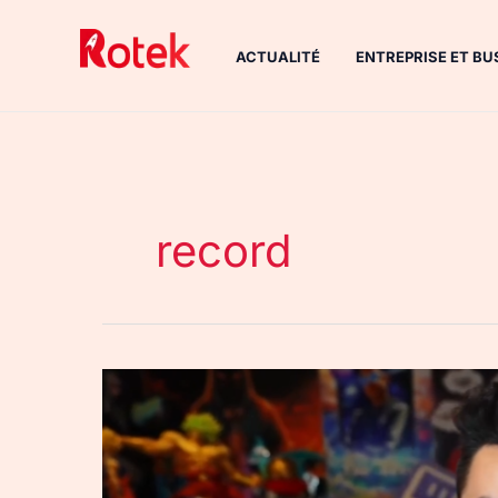
Aller
au
ACTUALITÉ
ENTREPRISE ET BU
contenu
record
Twitch
:
TheGrefg
bat