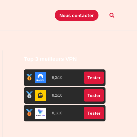
Recherche
Nous contacter
Top 3 meilleurs VPN
Tester
9,3/10
Tester
8,2/10
Tester
8,1/10