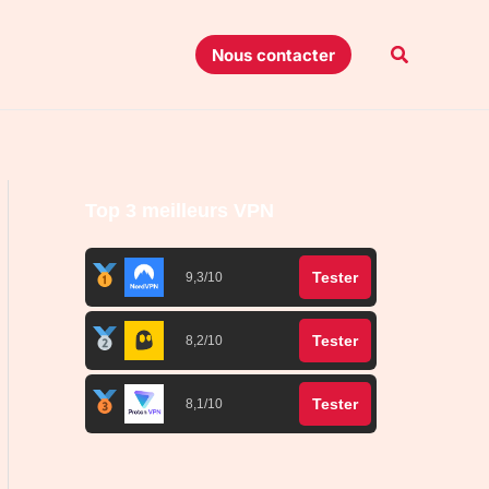
Recherche
Nous contacter
Top 3 meilleurs VPN
Tester
9,3/10
Tester
8,2/10
Tester
8,1/10