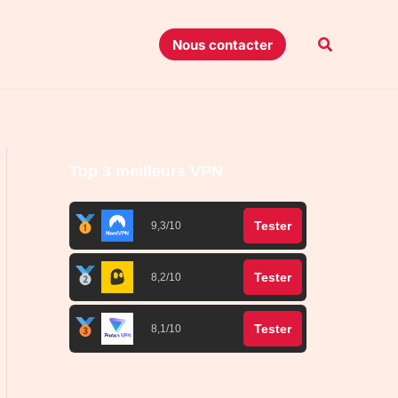
Recherche
Nous contacter
Top 3 meilleurs VPN
Tester
9,3/10
Tester
8,2/10
Tester
8,1/10