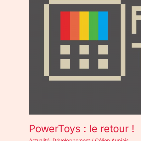
!
PowerToys : le retour !
Actualité
,
Développement
/
Célien Aupiais