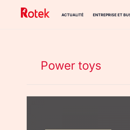
Aller
au
ACTUALITÉ
ENTREPRISE ET BU
contenu
Power toys
PowerToys
:
le
retour