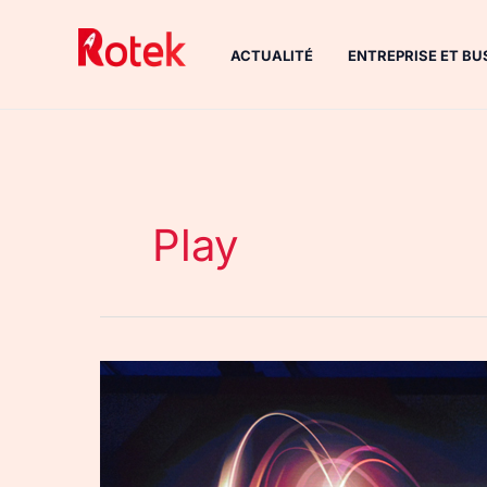
Aller
au
ACTUALITÉ
ENTREPRISE ET BU
contenu
Play
IFA
2018
:
Honor