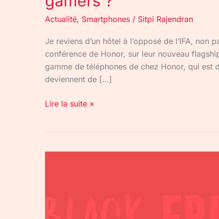
gamers ?
Actualité
,
Smartphones
/
Sitpi Rajendran
Je reviens d’un hôtel à l’opposé de l’IFA, non 
conférence de Honor, sur leur nouveau flagship,
gamme de téléphones de chez Honor, qui est des
deviennent de […]
Lire la suite »
Black
Friday,
Shazam,
Youtube
Remix,