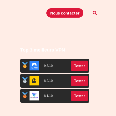
Recherche
Nous contacter
Top 3 meilleurs VPN
Tester
9,3/10
Tester
8,2/10
Tester
8,1/10