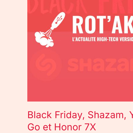
Pokemon
Go
et
Honor
7X
Black Friday, Shazam,
Go et Honor 7X