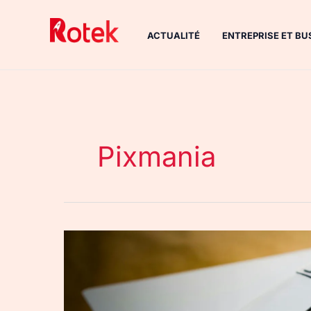
Aller
au
ACTUALITÉ
ENTREPRISE ET BU
contenu
Pixmania
PS5
disponible
chez
Pixmania