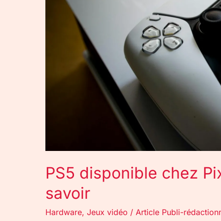
:
tout
ce
qu’il
faut
savoir
PS5 disponible chez Pixm
savoir
Hardware
,
Jeux vidéo
/
Article Publi-rédaction