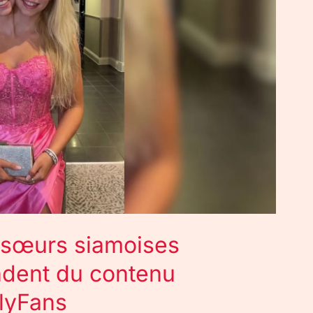
 sœurs siamoises
endent du contenu
lyFans