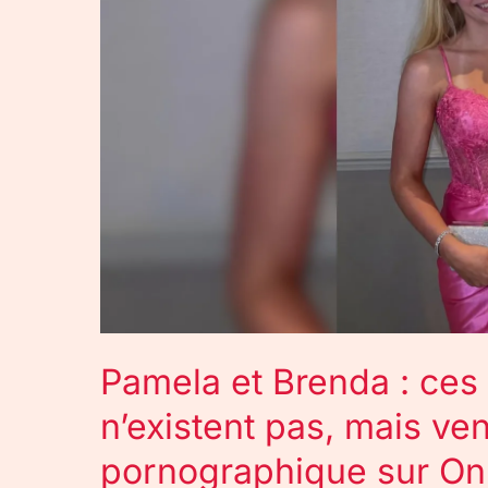
ces
sœurs
siamoises
n’existent
pas,
mais
vendent
du
contenu
pornographique
sur
OnlyFans
Pamela et Brenda : ces
n’existent pas, mais v
pornographique sur On