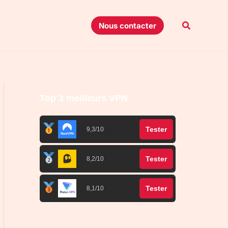
Recherche
Nous contacter
Top 3 meilleurs VPN
Tester
9,3/10
Tester
8,2/10
Tester
8,1/10