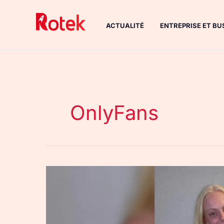
Aller
au
ACTUALITÉ
ENTREPRISE ET BU
contenu
OnlyFans
Pamela
et
Brenda
: