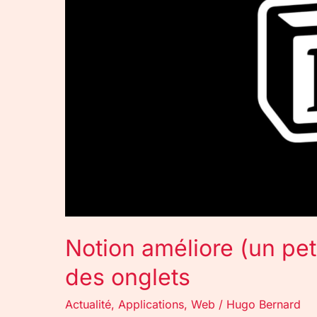
peu)
le
fonctionnement
des
onglets
Notion améliore (un pet
des onglets
Actualité
,
Applications
,
Web
/
Hugo Bernard