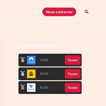
Recherche
Nous contacter
Top 3 meilleurs VPN
Tester
9,3/10
Tester
8,2/10
Tester
8,1/10