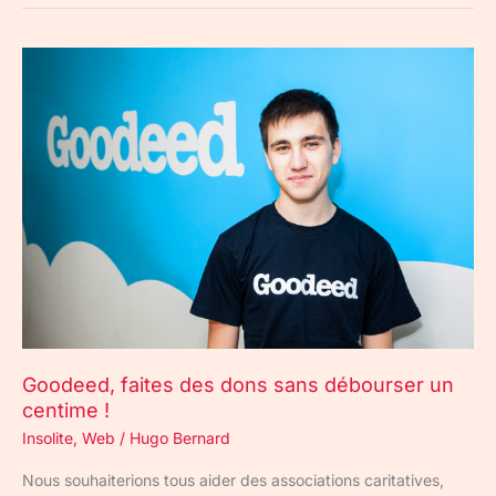
Goodeed,
faites
des
dons
sans
débourser
un
centime
!
Goodeed, faites des dons sans débourser un
centime !
Insolite
,
Web
/
Hugo Bernard
Nous souhaiterions tous aider des associations caritatives,