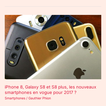
iPhone
8,
Galaxy
S8
et
S8
plus,
les
nouveaux
smartphones
en
vogue
pour
iPhone 8, Galaxy S8 et S8 plus, les nouveaux
2017
smartphones en vogue pour 2017 ?
?
Smartphones
/
Gauthier Phion