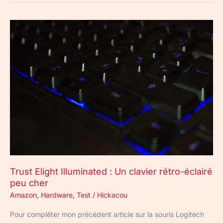
Trust
Elight
Illuminated
:
Un
clavier
rétro-
éclairé
peu
cher
Trust Elight Illuminated : Un clavier rétro-éclairé
peu cher
Amazon
,
Hardware
,
Test
/
Hickacou
Pour compléter mon précédent article sur la souris Logitech