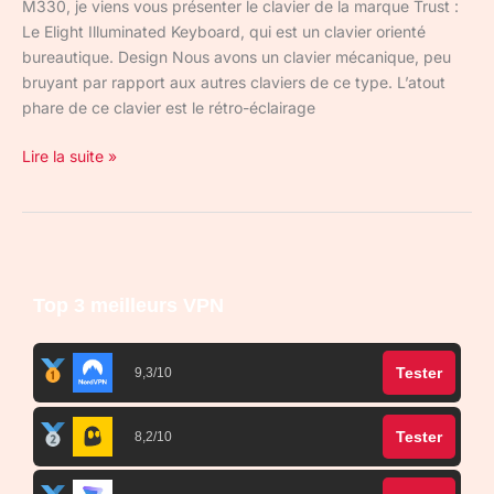
M330, je viens vous présenter le clavier de la marque Trust :
Le Elight Illuminated Keyboard, qui est un clavier orienté
bureautique. Design Nous avons un clavier mécanique, peu
bruyant par rapport aux autres claviers de ce type. L’atout
phare de ce clavier est le rétro-éclairage
Lire la suite »
Top 3 meilleurs VPN
Tester
9,3/10
Tester
8,2/10