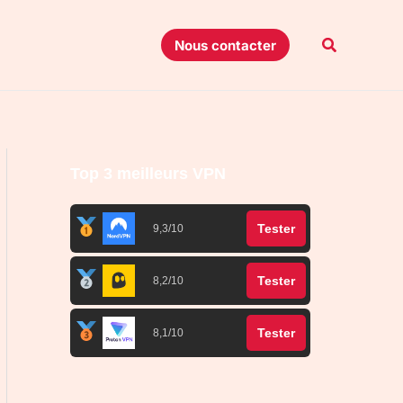
Recherche
Nous contacter
Top 3 meilleurs VPN
Tester
9,3/10
Tester
8,2/10
Tester
8,1/10