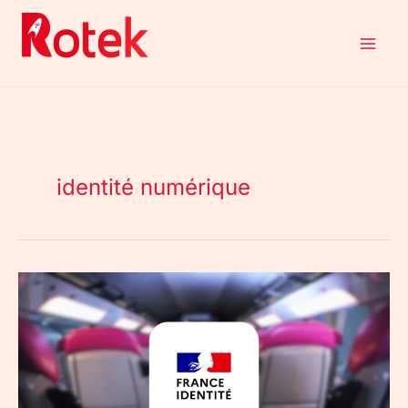
Aller
au
contenu
identité numérique
France
Identité
dans
le
Ouigo
:
c’est