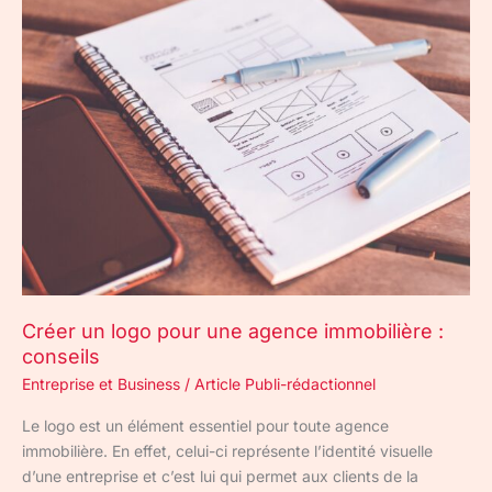
Créer
un
logo
pour
une
agence
immobilière :
conseils
Créer un logo pour une agence immobilière :
conseils
Entreprise et Business
/
Article Publi-rédactionnel
Le logo est un élément essentiel pour toute agence
immobilière. En effet, celui-ci représente l’identité visuelle
d’une entreprise et c’est lui qui permet aux clients de la