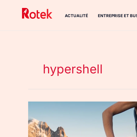
Aller
au
ACTUALITÉ
ENTREPRISE ET BU
contenu
hypershell
Test
du
Hypershell
X