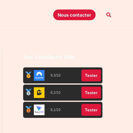
Recherche
Nous contacter
Top 3 meilleurs VPN
Tester
9,3/10
Tester
8,2/10
Tester
8,1/10