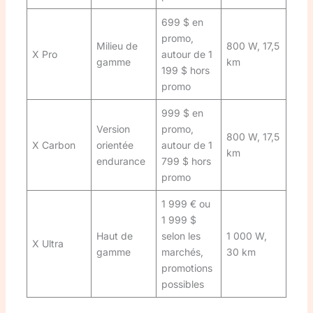
699 $ en
promo,
Milieu de
800 W, 17,5
X Pro
autour de 1
gamme
km
199 $ hors
promo
999 $ en
Version
promo,
800 W, 17,5
X Carbon
orientée
autour de 1
km
endurance
799 $ hors
promo
1 999 € ou
1 999 $
Haut de
selon les
1 000 W,
X Ultra
gamme
marchés,
30 km
promotions
possibles