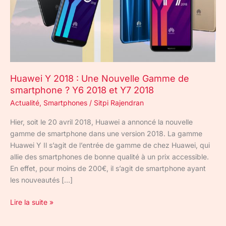
de
smartphone
?
Y6
2018
et
Huawei Y 2018 : Une Nouvelle Gamme de
Y7
smartphone ? Y6 2018 et Y7 2018
2018
Actualité
,
Smartphones
/
Sitpi Rajendran
Hier, soit le 20 avril 2018, Huawei a annoncé la nouvelle
gamme de smartphone dans une version 2018. La gamme
Huawei Y Il s’agit de l’entrée de gamme de chez Huawei, qui
allie des smartphones de bonne qualité à un prix accessible.
En effet, pour moins de 200€, il s’agit de smartphone ayant
les nouveautés […]
Lire la suite »