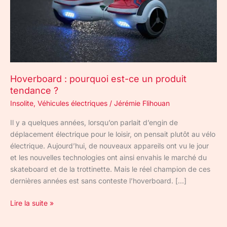
tendance
?
Hoverboard : pourquoi est-ce un produit
tendance ?
Insolite
,
Véhicules électriques
/
Jérémie Flihouan
Il y a quelques années, lorsqu’on parlait d’engin de
déplacement électrique pour le loisir, on pensait plutôt au vélo
électrique. Aujourd’hui, de nouveaux appareils ont vu le jour
et les nouvelles technologies ont ainsi envahis le marché du
skateboard et de la trottinette. Mais le réel champion de ces
dernières années est sans conteste l’hoverboard. […]
Lire la suite »