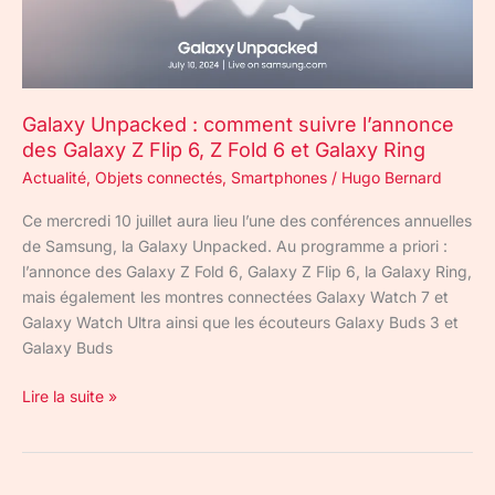
Galaxy
Z
Flip
6,
Galaxy Unpacked : comment suivre l’annonce
Z
des Galaxy Z Flip 6, Z Fold 6 et Galaxy Ring
Fold
6
Actualité
,
Objets connectés
,
Smartphones
/
Hugo Bernard
et
Ce mercredi 10 juillet aura lieu l’une des conférences annuelles
Galaxy
de Samsung, la Galaxy Unpacked. Au programme a priori :
Ring
l’annonce des Galaxy Z Fold 6, Galaxy Z Flip 6, la Galaxy Ring,
mais également les montres connectées Galaxy Watch 7 et
Galaxy Watch Ultra ainsi que les écouteurs Galaxy Buds 3 et
Galaxy Buds
Lire la suite »