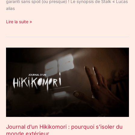
garanti sans spoil (ou presque) ! Le synopsis de Stalk « Lucas
alias
Lire la suite »
Journal
d’un
Hikikomori
:
pourquoi
s’isoler
du
monde
extérieur
Journal d’un Hikikomori : pourquoi s’isoler du
monde extérieur