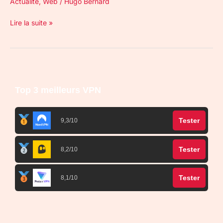
Actualité
,
Web
/
Hugo Bernard
Lire la suite »
Top 3 meilleurs VPN
Tester
9,3/10
Tester
8,2/10
Tester
8,1/10