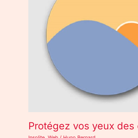
écrans
avec
f.lux
!
Protégez vos yeux des é
Insolite
,
Web
/
Hugo Bernard