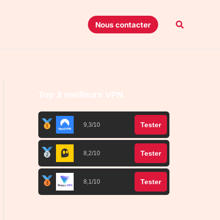
Recherche
Nous contacter
Top 3 meilleurs VPN
Tester
9,3/10
Tester
8,2/10
Tester
8,1/10