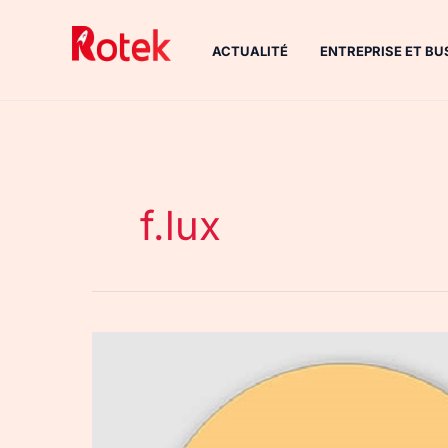
Aller
au
ACTUALITÉ
ENTREPRISE ET BU
contenu
f.lux
Protégez
vos
yeux
des