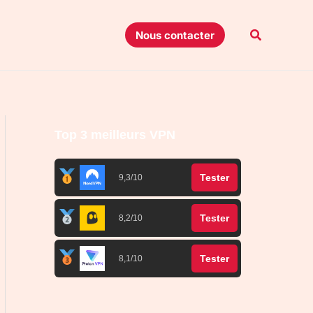
Recherche
Nous contacter
Top 3 meilleurs VPN
Tester
9,3/10
Tester
8,2/10
Tester
8,1/10