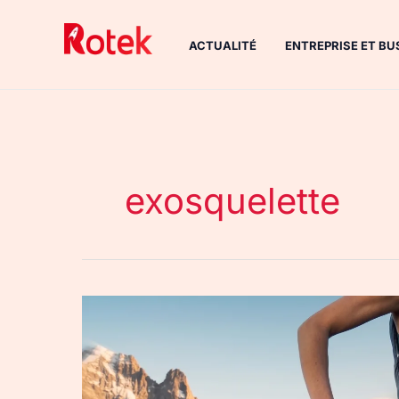
Aller
au
ACTUALITÉ
ENTREPRISE ET BU
contenu
exosquelette
Test
du
Hypershell
X