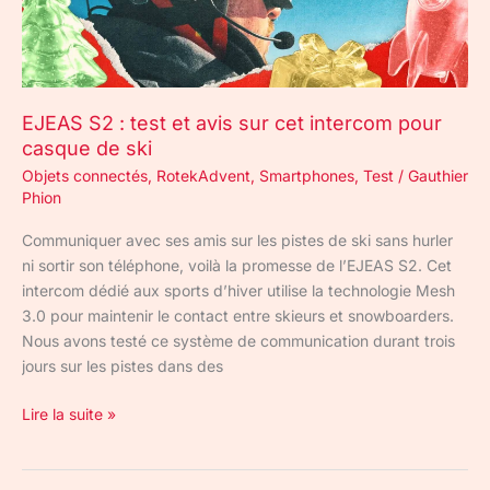
cet
intercom
pour
casque
EJEAS S2 : test et avis sur cet intercom pour
de
casque de ski
ski
Objets connectés
,
RotekAdvent
,
Smartphones
,
Test
/
Gauthier
Phion
Communiquer avec ses amis sur les pistes de ski sans hurler
ni sortir son téléphone, voilà la promesse de l’EJEAS S2. Cet
intercom dédié aux sports d’hiver utilise la technologie Mesh
3.0 pour maintenir le contact entre skieurs et snowboarders.
Nous avons testé ce système de communication durant trois
jours sur les pistes dans des
Lire la suite »