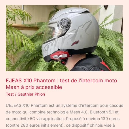
EJEAS
X10
Phantom
:
test
de
l’intercom
moto
Mesh
à
prix
EJEAS X10 Phantom : test de l’intercom moto
accessible
Mesh à prix accessible
Test
/
Gauthier Phion
L’EJEAS X10 Phantom est un système d’intercom pour casque
de moto qui combine technologie Mesh 4.0, Bluetooth 5.1 et
connectivité 5G via application. Proposé à environ 130 euros
(contre 280 euros initialement), ce dispositif chinois vise à