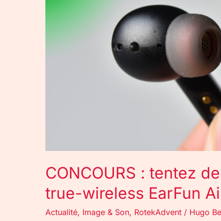
remporter
des
écouteurs
true-
wireless
EarFun
Air
Pro
2
!
CONCOURS : tentez de 
true-wireless EarFun Air
Actualité
,
Image & Son
,
RotekAdvent
/
Hugo Be