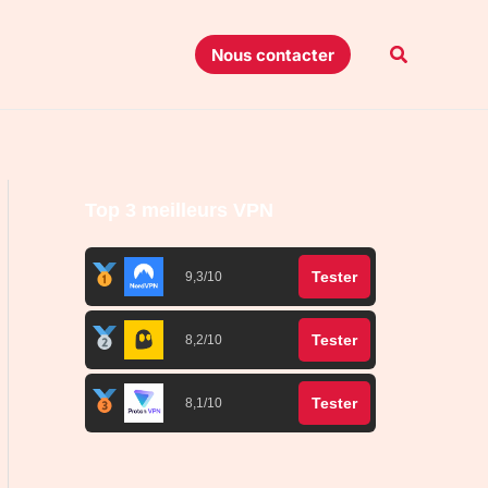
Recherche
Nous contacter
Top 3 meilleurs VPN
Tester
9,3/10
Tester
8,2/10
Tester
8,1/10