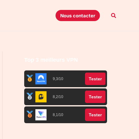
Recherche
Nous contacter
Top 3 meilleurs VPN
Tester
9,3/10
Tester
8,2/10
Tester
8,1/10