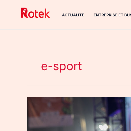
Aller
au
ACTUALITÉ
ENTREPRISE ET BU
contenu
e-sport
Le
problème
avec
les