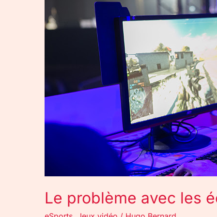
écoles
de
gaming/esport
Le problème avec les 
eSports
,
Jeux vidéo
/
Hugo Bernard