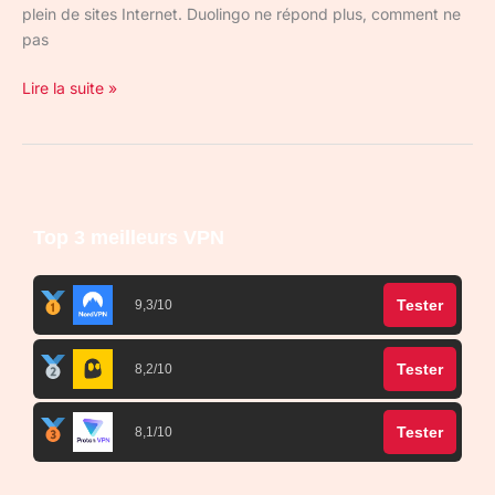
plein de sites Internet. Duolingo ne répond plus, comment ne
pas
Lire la suite »
Top 3 meilleurs VPN
Tester
9,3/10
Tester
8,2/10
Tester
8,1/10