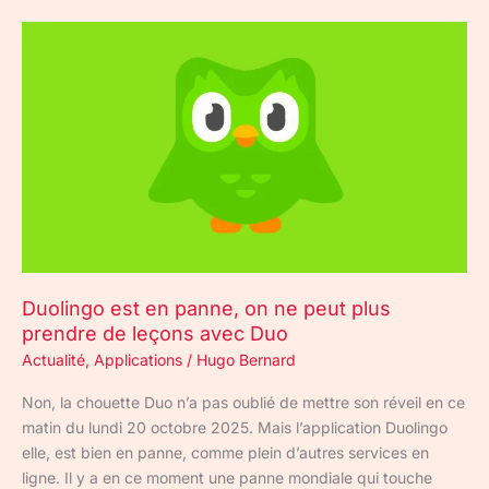
Duolingo
est
en
panne,
on
ne
peut
plus
prendre
de
leçons
Duolingo est en panne, on ne peut plus
avec
prendre de leçons avec Duo
Duo
Actualité
,
Applications
/
Hugo Bernard
Non, la chouette Duo n’a pas oublié de mettre son réveil en ce
matin du lundi 20 octobre 2025. Mais l’application Duolingo
elle, est bien en panne, comme plein d’autres services en
ligne. Il y a en ce moment une panne mondiale qui touche