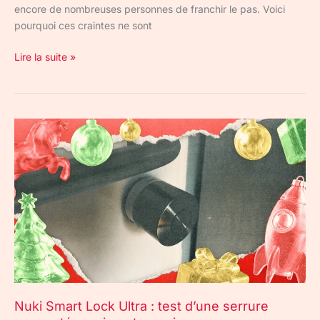
encore de nombreuses personnes de franchir le pas. Voici
pourquoi ces craintes ne sont
Lire la suite »
Nuki
Smart
Lock
Ultra
:
test
d’une
serrure
connectée
vraiment
premium
Nuki Smart Lock Ultra : test d’une serrure