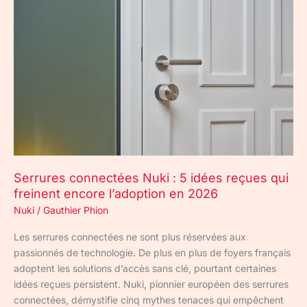
Serrures
connectées
Nuki
:
5
idées
reçues
qui
freinent
encore
l’adoption
Serrures connectées Nuki : 5 idées reçues qui
en
freinent encore l’adoption en 2026
2026
Nuki
/
Gauthier Phion
Les serrures connectées ne sont plus réservées aux
passionnés de technologie. De plus en plus de foyers français
adoptent les solutions d’accès sans clé, pourtant certaines
idées reçues persistent. Nuki, pionnier européen des serrures
connectées, démystifie cinq mythes tenaces qui empêchent