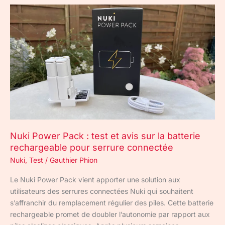
Nuki
Power
Pack
:
test
et
avis
sur
la
batterie
rechargeable
Nuki Power Pack : test et avis sur la batterie
pour
rechargeable pour serrure connectée
serrure
connectée
Nuki
,
Test
/
Gauthier Phion
Le Nuki Power Pack vient apporter une solution aux
utilisateurs des serrures connectées Nuki qui souhaitent
s’affranchir du remplacement régulier des piles. Cette batterie
rechargeable promet de doubler l’autonomie par rapport aux