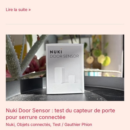
Lire la suite »
Nuki
Door
Sensor
:
test
du
capteur
de
porte
pour
serrure
Nuki Door Sensor : test du capteur de porte
connectée
pour serrure connectée
Nuki
,
Objets connectés
,
Test
/
Gauthier Phion