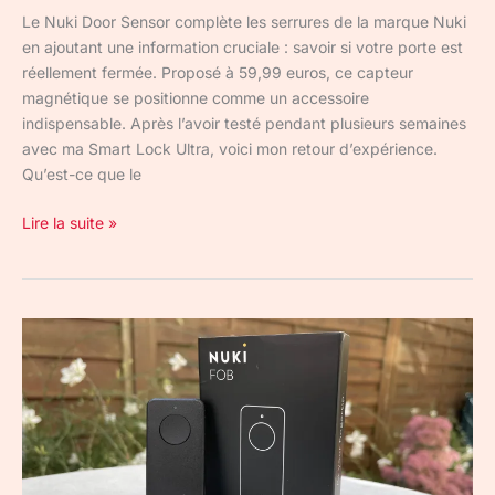
Le Nuki Door Sensor complète les serrures de la marque Nuki
en ajoutant une information cruciale : savoir si votre porte est
réellement fermée. Proposé à 59,99 euros, ce capteur
magnétique se positionne comme un accessoire
indispensable. Après l’avoir testé pendant plusieurs semaines
avec ma Smart Lock Ultra, voici mon retour d’expérience.
Qu’est-ce que le
Lire la suite »
Nuki
Fob
:
test
et
avis
sur