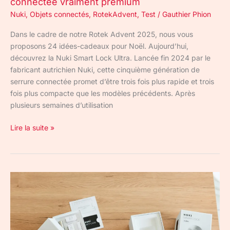
connectée vraiment premium
Nuki
,
Objets connectés
,
RotekAdvent
,
Test
/
Gauthier Phion
Dans le cadre de notre Rotek Advent 2025, nous vous
proposons 24 idées-cadeaux pour Noël. Aujourd’hui,
découvrez la Nuki Smart Lock Ultra. Lancée fin 2024 par le
fabricant autrichien Nuki, cette cinquième génération de
serrure connectée promet d’être trois fois plus rapide et trois
fois plus compacte que les modèles précédents. Après
plusieurs semaines d’utilisation
Lire la suite »
Nuki
Black
Friday
2025
: