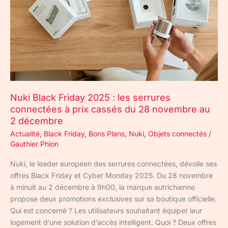
les
serrures
connectées
à
prix
cassés
du
28
Nuki Black Friday 2025 : les serrures
novembre
connectées à prix cassés du 28 novembre au
au
2 décembre
2
Actualité
,
Black Friday
,
Bons Plans
,
Nuki
,
Objets connectés
/
décembre
Gauthier Phion
Nuki, le leader européen des serrures connectées, dévoile ses
offres Black Friday et Cyber Monday 2025. Du 28 novembre
à minuit au 2 décembre à 9h00, la marque autrichienne
propose deux promotions exclusives sur sa boutique officielle.
Qui est concerné ? Les utilisateurs souhaitant équiper leur
logement d’une solution d’accès intelligent. Quoi ? Deux offres