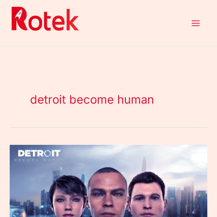
Aller
au
contenu
detroit become human
Detroit
Become
Human
:
un
univers
riche