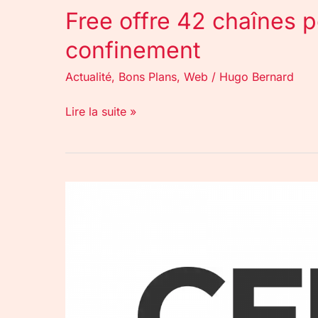
Free offre 42 chaînes p
confinement
Actualité
,
Bons Plans
,
Web
/
Hugo Bernard
Lire la suite »
Confinement
:
occupez-
vous
en
apprenant
le