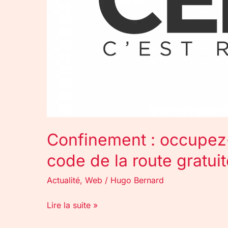
code
de
la
route
gratuitement
!
Confinement : occupez
code de la route gratui
Actualité
,
Web
/
Hugo Bernard
Lire la suite »