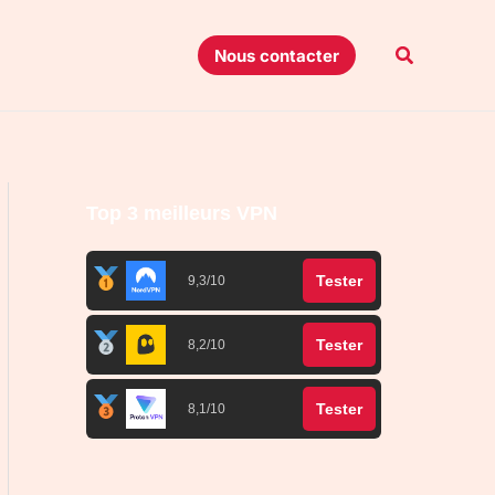
Recherche
Nous contacter
Top 3 meilleurs VPN
Tester
9,3/10
Tester
8,2/10
Tester
8,1/10