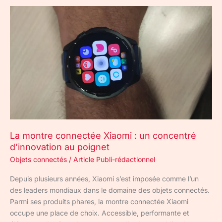
La
montre
connectée
Xiaomi
:
un
concentré
d’innovation
au
poignet
La montre connectée Xiaomi : un concentré
d’innovation au poignet
Objets connectés
/
Article Publi-rédactionnel
Depuis plusieurs années, Xiaomi s’est imposée comme l’un
des leaders mondiaux dans le domaine des objets connectés.
Parmi ses produits phares, la montre connectée Xiaomi
occupe une place de choix. Accessible, performante et