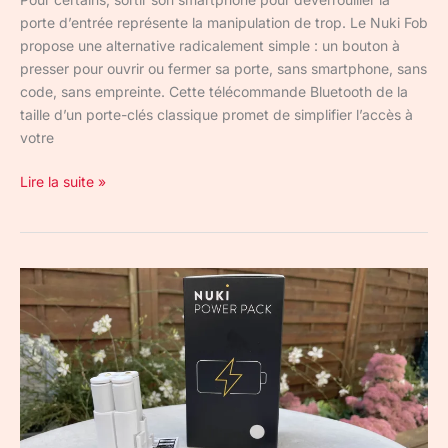
porte d’entrée représente la manipulation de trop. Le Nuki Fob
propose une alternative radicalement simple : un bouton à
presser pour ouvrir ou fermer sa porte, sans smartphone, sans
code, sans empreinte. Cette télécommande Bluetooth de la
taille d’un porte-clés classique promet de simplifier l’accès à
votre
Lire la suite »
Nuki
Power
Pack
:
test
et
avis
sur