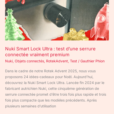
Ultra
:
test
d’une
serrure
connectée
vraiment
premium
Nuki Smart Lock Ultra : test d’une serrure
connectée vraiment premium
Nuki
,
Objets connectés
,
RotekAdvent
,
Test
/
Gauthier Phion
Dans le cadre de notre Rotek Advent 2025, nous vous
proposons 24 idées-cadeaux pour Noël. Aujourd’hui,
découvrez la Nuki Smart Lock Ultra. Lancée fin 2024 par le
fabricant autrichien Nuki, cette cinquième génération de
serrure connectée promet d’être trois fois plus rapide et trois
fois plus compacte que les modèles précédents. Après
plusieurs semaines d’utilisation