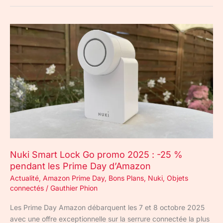
Nuki
Smart
Lock
Go
promo
2025
:
-25
%
pendant
les
Nuki Smart Lock Go promo 2025 : -25 %
Prime
pendant les Prime Day d’Amazon
Day
d’Amazon
Actualité
,
Amazon Prime Day
,
Bons Plans
,
Nuki
,
Objets
connectés
/
Gauthier Phion
Les Prime Day Amazon débarquent les 7 et 8 octobre 2025
avec une offre exceptionnelle sur la serrure connectée la plus