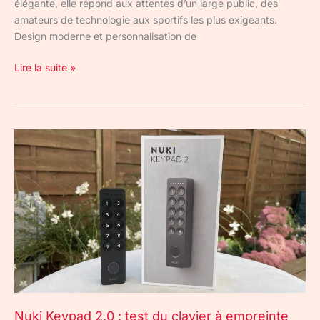
élégante, elle répond aux attentes d’un large public, des
amateurs de technologie aux sportifs les plus exigeants.
Design moderne et personnalisation de
Lire la suite »
Nuki
Keypad
2.0
:
test
du
clavier
à
empreinte
digitale
pour
Nuki Keypad 2.0 : test du clavier à empreinte
serrure