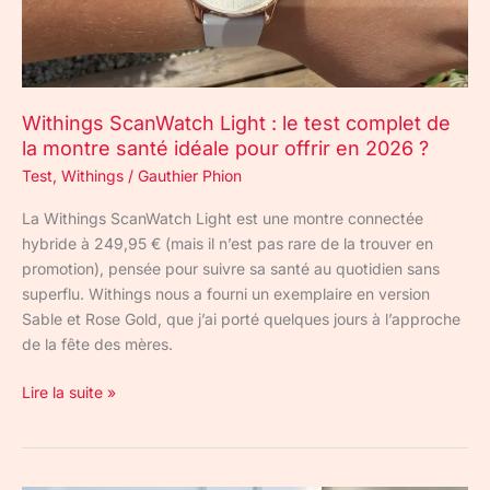
de
la
montre
santé
Withings ScanWatch Light : le test complet de
idéale
la montre santé idéale pour offrir en 2026 ?
pour
offrir
Test
,
Withings
/
Gauthier Phion
en
La Withings ScanWatch Light est une montre connectée
2026
hybride à 249,95 € (mais il n’est pas rare de la trouver en
?
promotion), pensée pour suivre sa santé au quotidien sans
superflu. Withings nous a fourni un exemplaire en version
Sable et Rose Gold, que j’ai porté quelques jours à l’approche
de la fête des mères.
Lire la suite »