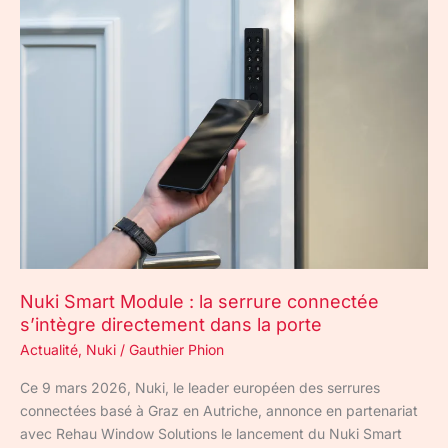
Nuki
Smart
Module
:
la
serrure
connectée
s’intègre
directement
dans
la
porte
Nuki Smart Module : la serrure connectée
s’intègre directement dans la porte
Actualité
,
Nuki
/
Gauthier Phion
Ce 9 mars 2026, Nuki, le leader européen des serrures
connectées basé à Graz en Autriche, annonce en partenariat
avec Rehau Window Solutions le lancement du Nuki Smart