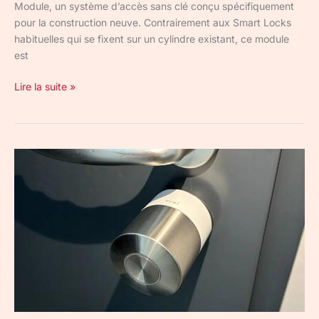
Module, un système d’accès sans clé conçu spécifiquement
pour la construction neuve. Contrairement aux Smart Locks
habituelles qui se fixent sur un cylindre existant, ce module
est
Lire la suite »
Nuki
Smart
Lock
Pro
:
test
de
la
serrure
connectée