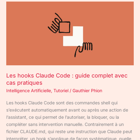
Les
hooks
Claude
Code
:
guide
complet
avec
cas
pratiques
Les hooks Claude Code : guide complet avec
cas pratiques
Intelligence Artificielle
,
Tutoriel
/
Gauthier Phion
Les hooks Claude Code sont des commandes shell qui
s’exécutent automatiquement avant ou après une action de
l’assistant, ce qui permet de l’autoriser, la bloquer, ou la
compléter sans intervention manuelle. Contrairement à un
fichier CLAUDE.md, qui reste une instruction que Claude peut
interpréter, un hook s’applique de façon systématique, quelle