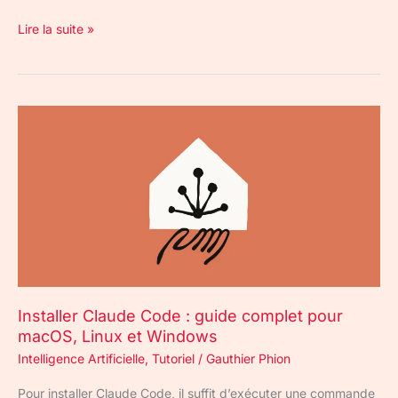
Lire la suite »
Installer
Claude
Code
:
guide
complet
pour
macOS,
Linux
et
Installer Claude Code : guide complet pour
Windows
macOS, Linux et Windows
Intelligence Artificielle
,
Tutoriel
/
Gauthier Phion
Pour installer Claude Code, il suffit d’exécuter une commande