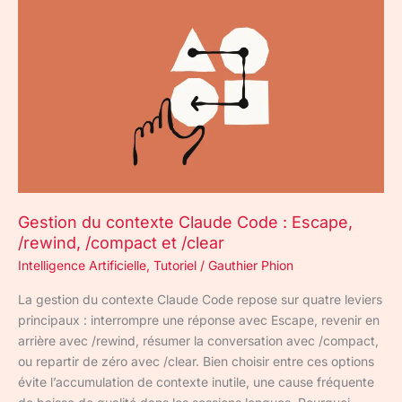
Gestion
du
contexte
Claude
Code
:
Escape,
/rewind,
/compact
et
/clear
Gestion du contexte Claude Code : Escape,
/rewind, /compact et /clear
Intelligence Artificielle
,
Tutoriel
/
Gauthier Phion
La gestion du contexte Claude Code repose sur quatre leviers
principaux : interrompre une réponse avec Escape, revenir en
arrière avec /rewind, résumer la conversation avec /compact,
ou repartir de zéro avec /clear. Bien choisir entre ces options
évite l’accumulation de contexte inutile, une cause fréquente