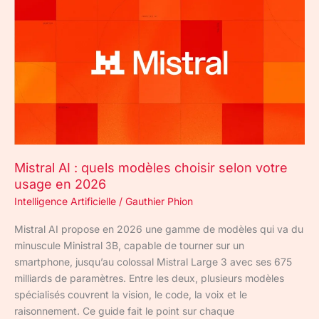
AI
:
quels
modèles
choisir
selon
votre
usage
en
2026
Mistral AI : quels modèles choisir selon votre
usage en 2026
Intelligence Artificielle
/
Gauthier Phion
Mistral AI propose en 2026 une gamme de modèles qui va du
minuscule Ministral 3B, capable de tourner sur un
smartphone, jusqu’au colossal Mistral Large 3 avec ses 675
milliards de paramètres. Entre les deux, plusieurs modèles
spécialisés couvrent la vision, le code, la voix et le
raisonnement. Ce guide fait le point sur chaque