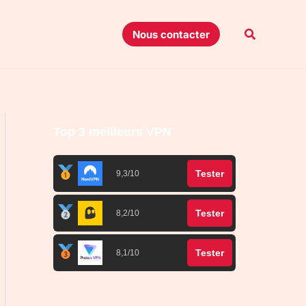
Recherche
Nous contacter
Top 3 meilleurs VPN
Tester
9,3/10
Tester
8,2/10
Tester
8,1/10