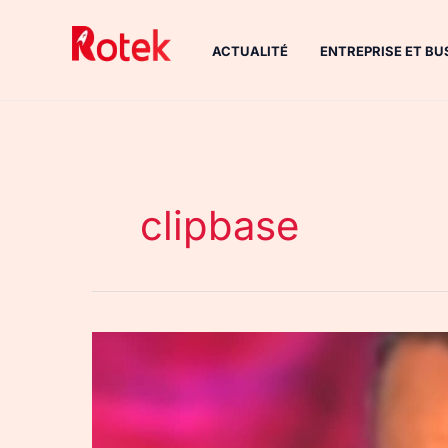
Aller
au
ACTUALITÉ
ENTREPRISE ET BU
contenu
clipbase
Trouver
un
clip
vidéo