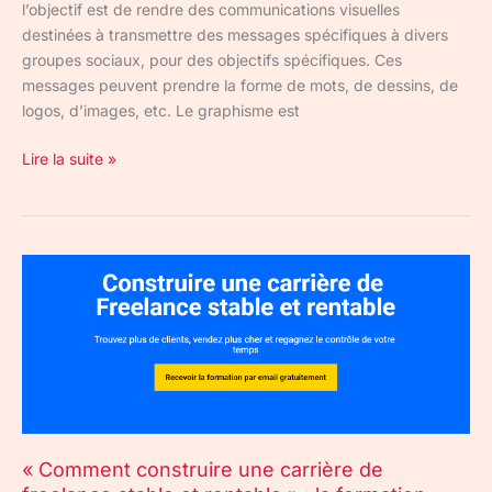
l’objectif est de rendre des communications visuelles
destinées à transmettre des messages spécifiques à divers
groupes sociaux, pour des objectifs spécifiques. Ces
messages peuvent prendre la forme de mots, de dessins, de
logos, d’images, etc. Le graphisme est
Lire la suite »
« Comment
construire
une
carrière
de
freelance
stable
et
« Comment construire une carrière de
rentable »