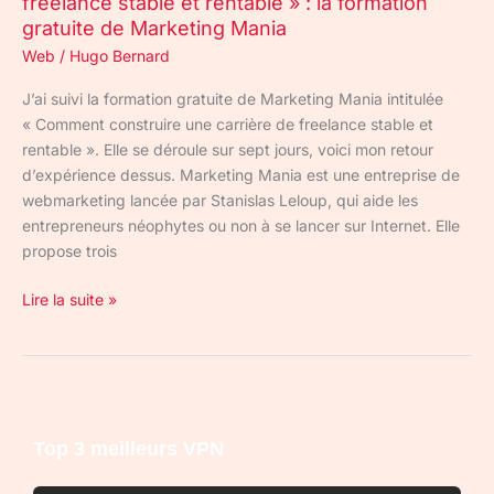
freelance stable et rentable » : la formation
:
gratuite de Marketing Mania
la
formation
Web
/
Hugo Bernard
gratuite
J’ai suivi la formation gratuite de Marketing Mania intitulée
de
« Comment construire une carrière de freelance stable et
Marketing
rentable ». Elle se déroule sur sept jours, voici mon retour
Mania
d’expérience dessus. Marketing Mania est une entreprise de
webmarketing lancée par Stanislas Leloup, qui aide les
entrepreneurs néophytes ou non à se lancer sur Internet. Elle
propose trois
Lire la suite »
Top 3 meilleurs VPN