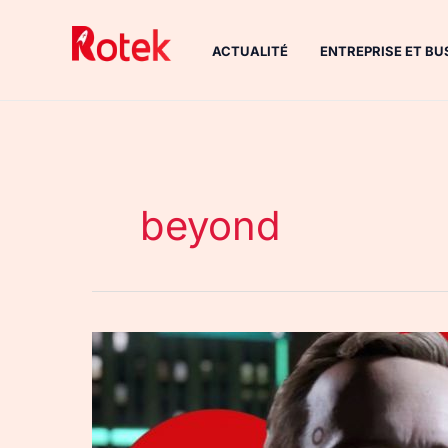
Aller
au
ACTUALITÉ
ENTREPRISE ET BU
contenu
beyond
PGW
2017
:
Detroit