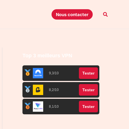
Recherche
Nous contacter
Top 3 meilleurs VPN
Tester
9,3/10
Tester
8,2/10
Tester
8,1/10