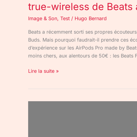
true-wireless de Beats 
Image & Son
,
Test
/
Hugo Bernard
Beats a récemment sorti ses propres écouteurs 
Buds. Mais pourquoi faudrait-il prendre ces écou
d’expérience sur les AirPods Pro made by Beat
moins chers, aux alentours de 50€ : les Beats 
Lire la suite »
Studio
Buds
:
Beats
lance