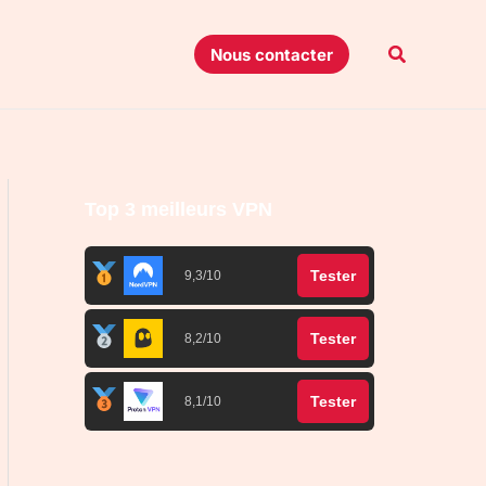
Recherche
Nous contacter
Top 3 meilleurs VPN
Tester
9,3/10
Tester
8,2/10
Tester
8,1/10