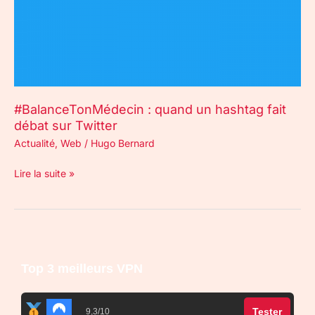
sur
Twitter
#BalanceTonMédecin : quand un hashtag fait
débat sur Twitter
Actualité
,
Web
/
Hugo Bernard
Lire la suite »
Top 3 meilleurs VPN
Tester
9,3/10