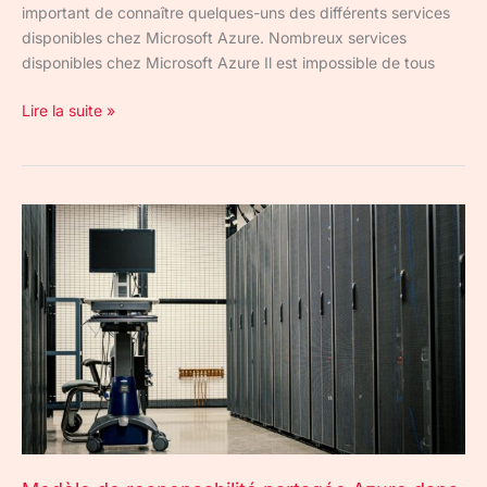
important de connaître quelques-uns des différents services
disponibles chez Microsoft Azure. Nombreux services
disponibles chez Microsoft Azure Il est impossible de tous
Lire la suite »
Modèle
de
responsabilité
partagée
Azure
dans
le
Cloud