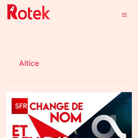
Aller
au
contenu
Altice
Le
groupe
SFR
change
de
nom
et