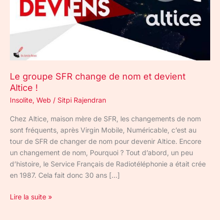
devient
Altice
!
Le groupe SFR change de nom et devient
Altice !
Insolite
,
Web
/
Sitpi Rajendran
Chez Altice, maison mère de SFR, les changements de nom
sont fréquents, après Virgin Mobile, Numéricable, c’est au
tour de SFR de changer de nom pour devenir Altice. Encore
un changement de nom, Pourquoi ? Tout d’abord, un peu
d’histoire, le Service Français de Radiotéléphonie a était crée
en 1987. Cela fait donc 30 ans […]
Lire la suite »