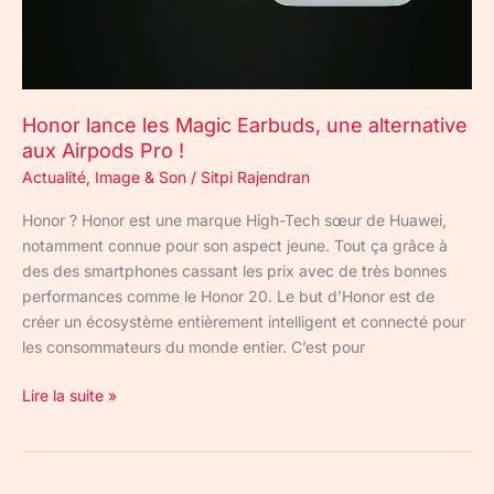
aux
Airpods
Pro
!
Honor lance les Magic Earbuds, une alternative
aux Airpods Pro !
Actualité
,
Image & Son
/
Sitpi Rajendran
Honor ? Honor est une marque High-Tech sœur de Huawei,
notamment connue pour son aspect jeune. Tout ça grâce à
des des smartphones cassant les prix avec de très bonnes
performances comme le Honor 20. Le but d’Honor est de
créer un écosystème entièrement intelligent et connecté pour
les consommateurs du monde entier. C’est pour
Lire la suite »