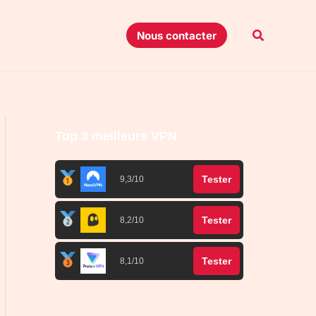
Recherche
Nous contacter
Top 3 meilleurs VPN
Tester
9,3/10
Tester
8,2/10
Tester
8,1/10