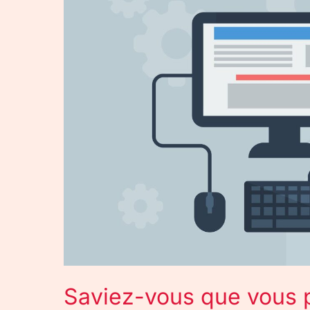
pouviez
acheter
un
site
web
?
Saviez-vous que vous p