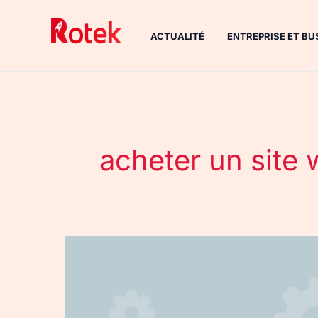
Aller
au
ACTUALITÉ
ENTREPRISE ET BU
contenu
acheter un site
Saviez-
vous
que
vous